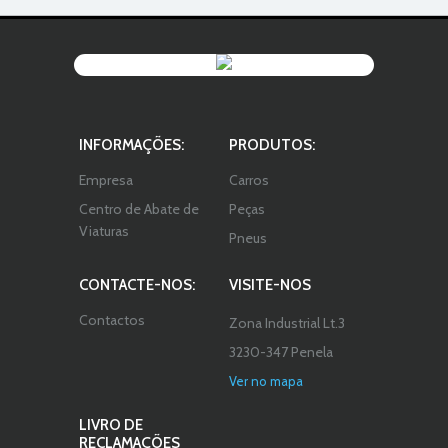
INFORMAÇÕES:
PRODUTOS:
Empresa
Carros
Centro de Abate de
Peças
Viaturas
Pneus
CONTACTE-NOS:
VISITE-NOS
Contactos
Zona Industrial Lt.3
3230-347 Penela
Ver no mapa
LIVRO DE
RECLAMAÇÕES