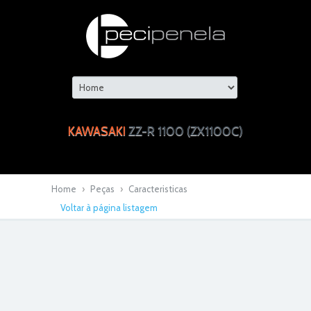
KAWASAKI
ZZ-R 1100 (ZX1100C)
Home
›
Peças
›
Caracteristicas
Voltar à página listagem