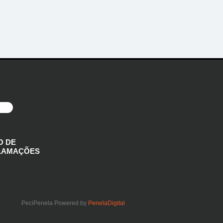
O DE
LAMAÇÕES
PeciPenela Powered by
PenelaDigital