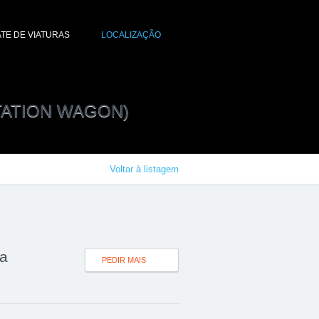
TE DE VIATURAS
LOCALIZAÇÃO
STATION WAGON)
Voltar à listagem
ta
PEDIR MAIS
INFO