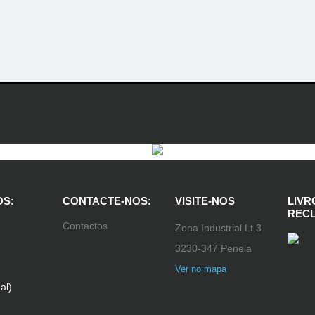
S:
CONTACTE-NOS:
VISITE-NOS
LIVR
REC
Contactos
Zona Industrial Lt.3
3230-347 Penela
Ver no mapa
al)