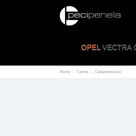
OPEL
VECTRA C
Home
›
Carros
›
Caracteristicas