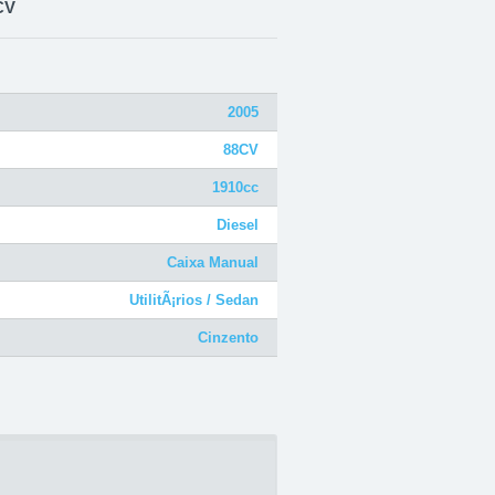
CV
2005
88CV
1910cc
Diesel
Caixa Manual
UtilitÃ¡rios / Sedan
Cinzento