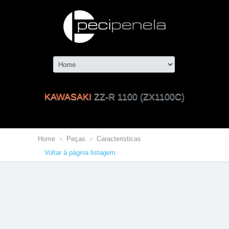
KAWASAKI
ZZ-R 1100 (ZX1100C)
Home
›
Peças
›
Caracteristicas
Voltar à página listagem